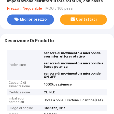
impostazione dell'interruttore rotativo, con bassa
potenza di stand-by
Prezzo：Negoziabile
MOQ：100 pezzi
Miglior prezzo
Contattaci
Descrizione Di Prodotto
sensore di movimento a microonde
con interruttore rotativo
,
sensore di movimento a microonde a
Evidenziare
bassa potenza
,
sensore di movimento a microonde
ON OFF
Capacità di
10000 pezzi/mese
alimentazione
Certificazione
CE, RED
Imballaggi
Borsa a bolle + cartone + cartone(K=A)
particolari
Luogo di origine
Shenzen, Cina