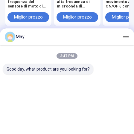
frequenza del
alta frequenza di
movimento AC
sensore di moto di
microonda di
ON/OFF, compa
microonda di
Dimmable 5.8GHz
con la luce tri
Dimmable 5.8GHz
MC083V
Miglior prezzo
Miglior prezzo
Miglior pr
che mette MC083V
May
Casa
Circa noi
Contattaci
Desktop Site
Mappa del sito
Privacy Policy
Qualità
Sensore di moto di microonda
Fabbrica cinese.Copyright ©
3:47 PM
2026 Shenzhen Merrytek Technology Co., Ltd.. All Rights Reserved.
Good day, what product are you looking for?
Casa.
Prodotti
Spettacolo VR