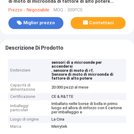
di moto di microonda di fattore di alto potere
MC036S
Prezzo：Negoziabile
MOQ：300PCS
Miglior prezzo
Contattaci
Descrizione Di Prodotto
sensori di a microonde per
accendersi
Evidenziare
,
,
sensore di moto di rf
Sensore di moto di microonda di
fattore di alto potere
Capacità di
20.000 pezzi al mese
alimentazione
Certificazione
CE & R&TTE
Imballato nelle borse di bolla in primo
Imballaggi
luogo ed allora di rinforzo con il cartone
particolari
per imballaggio e
Luogo di origine
La Cina
Marca
Merrytek