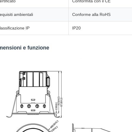
ertificato
Conformità con il CE
equisiti ambientali
Conforme alla RoHS
lassificazione IP
IP20
mensioni e funzione