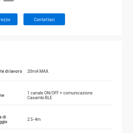
Prezzo
Contattaci
te di lavoro
20mA MAX.
1 canale ON/OFF + comunicazione
ne
Casambi BLE
a di
2.5-4m
ggio