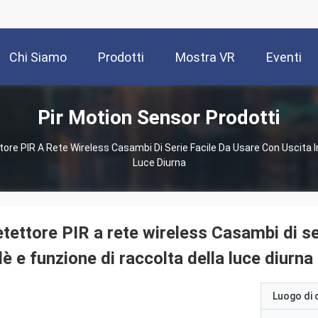
Chi Siamo
Prodotti
Mostra VR
Eventi
Pir Motion Sensor Prodotti
ore PIR A Rete Wireless Casambi Di Serie Facile Da Usare Con Uscita In
Luce Diurna
tettore PIR a rete wireless Casambi di ser
lè e funzione di raccolta della luce diurna
Luogo di 