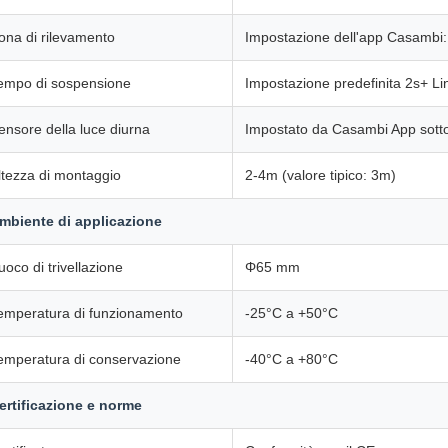
ona di rilevamento
Impostazione dell'app Casamb
empo di sospensione
Impostazione predefinita 2s+ L
ensore della luce diurna
Impostato da Casambi App sotto
ltezza di montaggio
2-4m (valore tipico: 3m)
mbiente di applicazione
uoco di trivellazione
Φ65 mm
emperatura di funzionamento
-25°C a +50°C
emperatura di conservazione
-40°C a +80°C
ertificazione e norme