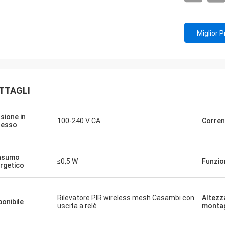
Miglior 
TTAGLI
sione in
100-240 V CA
Corren
resso
nsumo
≤0,5 W
Funzio
rgetico
Rilevatore PIR wireless mesh Casambi con
Altezz
ponibile
uscita a relè
monta