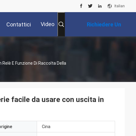
Italian
Video
Contattici
Richiedere Un
Preventivo
 Relè E Funzione Di Raccolta Della
ie facile da usare con uscita in
origine
Cina