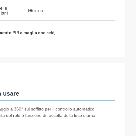
e le
Ø65 mm
ioni
ento PIR a maglia con relè
,
a usare
o a 360° sul soffitto per il controllo automatico
ita del relè e funzione di raccolta della luce diurna.