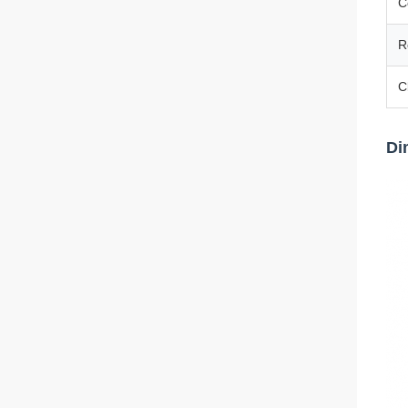
C
R
C
Di