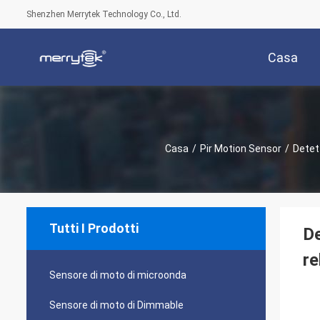
Shenzhen Merrytek Technology Co., Ltd.
Casa
Casa
/
Pir Motion Sensor
/
Detett
Tutti I Prodotti
De
re
Sensore di moto di microonda
Sensore di moto di Dimmable