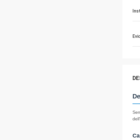
Ins
Evi
DE
De
Sen
dell
Ca