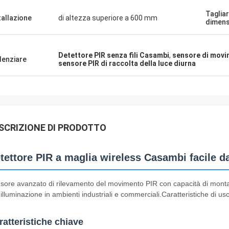
Tagliar
tallazione
di altezza superiore a 600 mm
dimens
Detettore PIR senza fili Casambi
,
sensore di movim
denziare
sensore PIR di raccolta della luce diurna
SCRIZIONE DI PRODOTTO
tettore PIR a maglia wireless Casambi facile d
sore avanzato di rilevamento del movimento PIR con capacità di montaggi
'illuminazione in ambienti industriali e commerciali.Caratteristiche di usc
ratteristiche chiave