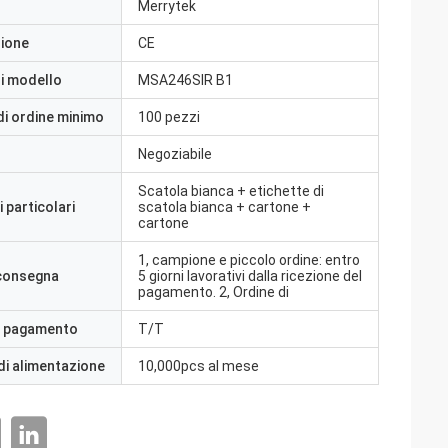
Merrytek
zione
CE
i modello
MSA246SIR B1
di ordine minimo
100 pezzi
Negoziabile
Scatola bianca + etichette di
 particolari
scatola bianca + cartone +
cartone
1, campione e piccolo ordine: entro
 consegna
5 giorni lavorativi dalla ricezione del
pagamento. 2, Ordine di
i pagamento
T/T
di alimentazione
10,000pcs al mese