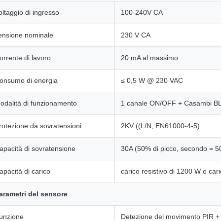
oltaggio di ingresso
100-240V CA
ensione nominale
230 V CA
orrente di lavoro
20 mA al massimo
onsumo di energia
≤ 0,5 W @ 230 VAC
odalità di funzionamento
1 canale ON/OFF + Casambi B
rotezione da sovratensioni
2KV ((L/N, EN61000-4-5)
apacità di sovratensione
30A (50% di picco, secondo = 50
apacità di carico
carico resistivo di 1200 W o car
arametri del sensore
unzione
Detezione del movimento PIR + 