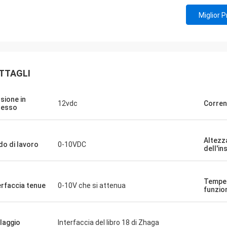
Miglior 
TTAGLI
sione in
12vdc
Corren
resso
Altezz
o di lavoro
0-10VDC
dell'in
Temper
erfaccia tenue
0-10V che si attenua
funzi
laggio
Interfaccia del libro 18 di Zhaga