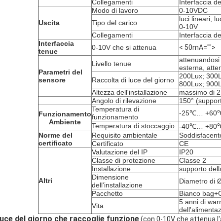
Collegamenti
Interfaccia de
Modo di lavoro
0-10VDC
luci lineari, l
Uscita
Tipo del carico
0-10V
Collegamenti
Interfaccia de
Interfaccia
0-10V che si attenua
< 50mA="">
tenue
attenuandosi 
Livello tenue
esterna, atte
Parametri del
200Lux; 300L
sensore
Raccolta di luce del giorno
800Lux; 900
Altezza dell'installazione
massimo di 2
Angolo di rilevazione
150° (support
Temperatura di
-25℃… +60
Funzionamento
funzionamento
Ambiente
Temperatura di stoccaggio
-40℃… +80℃,
Norme del
Requisito
ambientale
Soddisfacent
certificato
Certificato
CE
Valutazione del IP
IP20
Classe di protezione
Classe 2
Installazione
supporto dell
Dimensione
Altri
Diametro di
dell'installazione
Pacchetto
Bianco bag+C
5 anni di war
Vita
dell'alimentaz
uce del giorno che raccoglie funzione
(con 0-10V che attenua l'