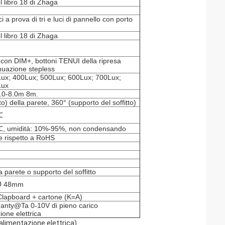
l libro 18 di Zhaga
uci a prova di tri e luci di pannello con porto
l libro 18 di Zhaga
con DIM+, bottoni TENUI della ripresa
nuazione stepless
ux; 400Lux; 500Lux; 600Lux; 700Lux;
Lux
.0-8.0m 8m.
o) della parete, 360° (supporto del soffitto)
℃
 umidità: 10%-95%, non condensando
e rispetto a RoHS
a parete o supporto del soffitto
 Ø 48mm
lapboard + cartone (K=A)
ranty@Ta 0-10V di pieno carico
ione elettrica
alimentazione elettrica)