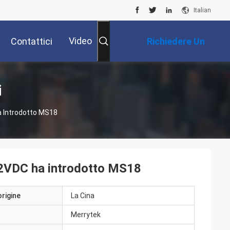
Italian
Video
Contattici
Richiedere Un
Preventivo
i
a Introdotto MS18
12VDC ha introdotto MS18
origine
La Cina
Merrytek