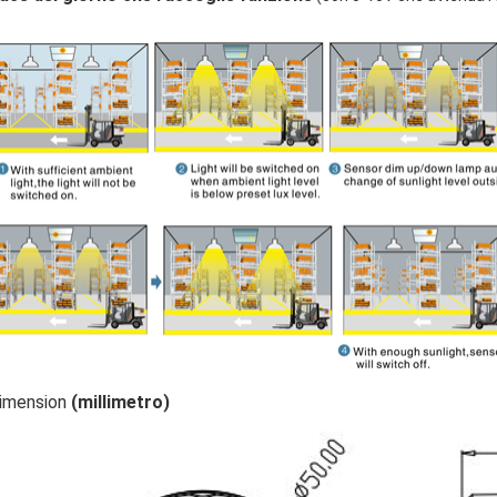
imension
(millimetro)