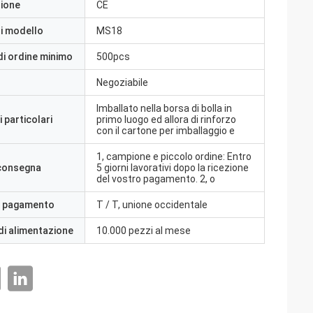
zione
CE
i modello
MS18
di ordine minimo
500pcs
Negoziabile
Imballato nella borsa di bolla in
 particolari
primo luogo ed allora di rinforzo
con il cartone per imballaggio e
1, campione e piccolo ordine: Entro
 consegna
5 giorni lavorativi dopo la ricezione
del vostro pagamento. 2, o
i pagamento
T / T, unione occidentale
di alimentazione
10.000 pezzi al mese