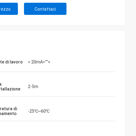
Prezzo
Contattaci
te di lavoro
< 20mA="">
a
2-5m
stallazione
atura di
-25℃~60℃
onamento