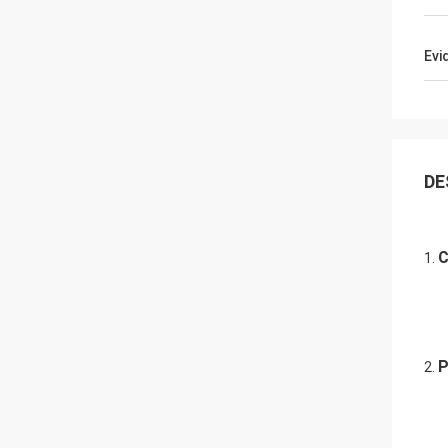
Evi
DE
C
1.
P
2.