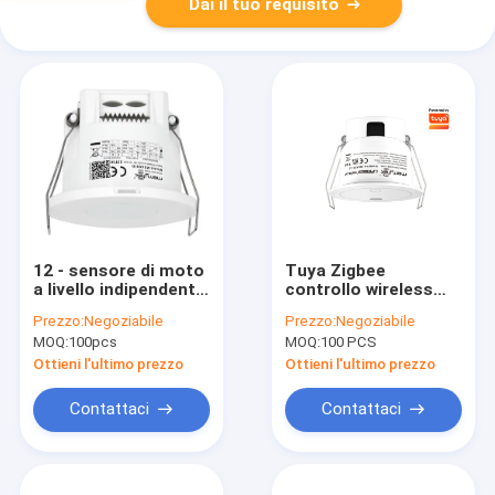
Dai il tuo requisito
12 - sensore di moto
Tuya Zigbee
a livello indipendente
controllo wireless
del supporto
sensore di presenza
Prezzo:
Negoziabile
Prezzo:
Negoziabile
MSA001D Merrytek di
umana di vita IP20
MOQ:
100pcs
MOQ:
100 PCS
CC 24V
Ottieni l'ultimo prezzo
Ottieni l'ultimo prezzo
Contattaci
Contattaci