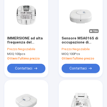
IMMERSIONE ad alta
Sensore MSA016S di
frequenza del
occupazione di
sensore di moto di
bassa tensione di
Prezzo:
Negoziabile
Prezzo:
Negoziabile
microonda di
IP20 RC SOPRA FUORI
MOQ:
100pcs
MOQ:
100Pcs
Dimmable 5.8GHz
dalla funzione di
che mette MC083V
controllo
Ottieni l'ultimo prezzo
Ottieni l'ultimo prezzo
Contattaci
Contattaci
Casa.
Prodotti
Spettacolo VR