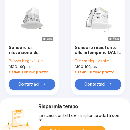
Sensore di
Sensore resistente
rilevazione di
alle intemperie DALI
occupazione MSA019
Interface di
Prezzo:
Negoziabile
Prezzo:
Negoziabile
con DALI Dimming
occupazione di
MOQ:
100pcs
MOQ:
100pcs
And Constant Light
MSA020 24vdc
Ottieni l'ultimo prezzo
Ottieni l'ultimo prezzo
Contattaci
Contattaci
Risparmia tempo
Lasciaci contattare i migliori prodotti con
te.