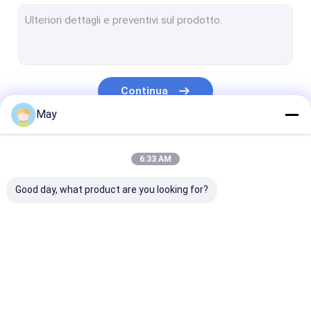
Sensore di moto di Dimmable
Sensori di presenza
dimmerabile led driver
Continua
Pir Motion Sensor
May
Fuori dal sensore di funzione
Le Nostre Categorie
6:33 AM
Driver del sensore
Good day, what product are you looking for?
Sensore di luce del giorno
Sensore di moto di CC
Sensore di moto dell'UL
Sensore di moto di
Sensore di moto di
Sensori di pre
Sensore di moto di DALI
microonda
Dimmable