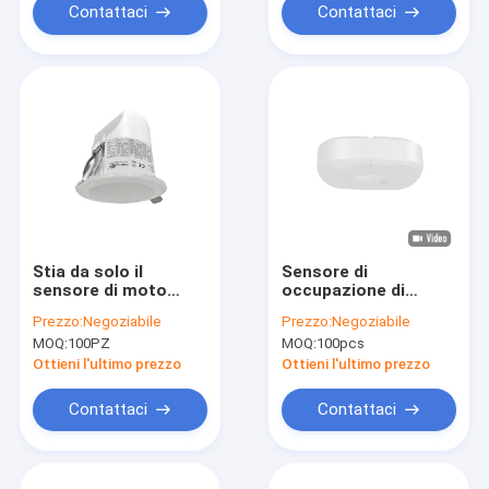
Contattaci
Contattaci
Stia da solo il
Sensore di
sensore di moto
occupazione di
secondario 277VAC
bassa tensione di
Prezzo:
Negoziabile
Prezzo:
Negoziabile
con la raccolta di
MSA016S RC con
MOQ:
100PZ
MOQ:
100pcs
luce del giorno
area stretta di
rilevazione di 10×4m
Ottieni l'ultimo prezzo
Ottieni l'ultimo prezzo
Contattaci
Contattaci