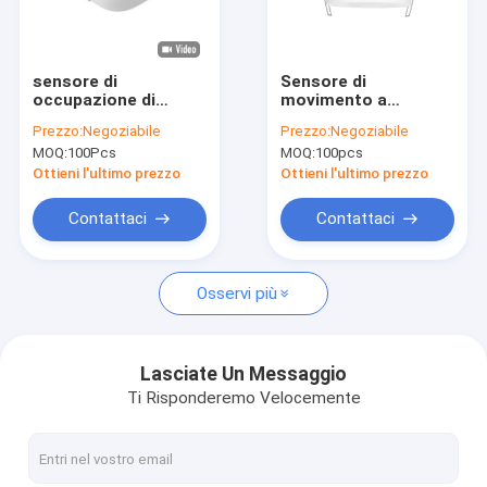
Su di noi
Visita alla fabbrica
sensore di
Sensore di
occupazione di
movimento a
Controllo della qualità
bassa tensione di
microonde
Prezzo:
Negoziabile
Prezzo:
Negoziabile
microonda di 400W
standalone IP20
MOQ:
100Pcs
MOQ:
100pcs
WiFi per la cucina
montato a filo per
Contattaci
della toilette
uso nel corridoio di
Ottieni l'ultimo prezzo
Ottieni l'ultimo prezzo
un edificio
commerciale
Notizie
Contattaci
Contattaci
Casi
Osservi più
Chiedi un preventivo
Video
Lasciate Un Messaggio
Ti Risponderemo Velocemente
Sensore di moto di microonda