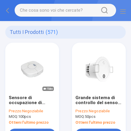
Tutti I Prodotti
(571)
Sensore di
Grande sistema di
occupazione di
controllo del sensore
bassa tensione di
di moto di microonda
Prezzo:
Negoziabile
Prezzo:
Negoziabile
MSA016S RC con
del fascio IP20
MOQ:
100pcs
MOQ:
50pcs
area stretta di
24GHz ZigBee Tuya
rilevazione di 10×4m
Ottieni l'ultimo prezzo
Ottieni l'ultimo prezzo